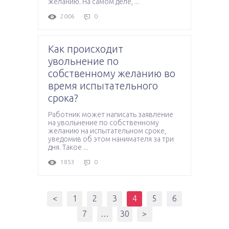
желанию. На самом деле, ...
2006
0
Как происходит
увольнение по
собственному желанию во
время испытательного
срока?
Работник может написать заявление
на увольнение по собственному
желанию на испытательном сроке,
уведомив об этом нанимателя за три
дня. Такое ...
1853
0
<
1
2
3
4
5
6
7
…
30
>