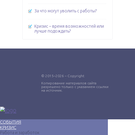
За что могут уволить с работы?
Кризис – время возможностей или
лучше подождать?
© 2015–2026 – Copyright
Копирование материалов сайта
разрешено только с указанием ссылки
на источник.
СОБЫТИЯ
КРИЗИС
Работа и заработок