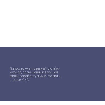
Finhow.ru — актуальный онлайн-
журнал, посвященный текущей
финансовой ситуации в России и
странах СНГ.