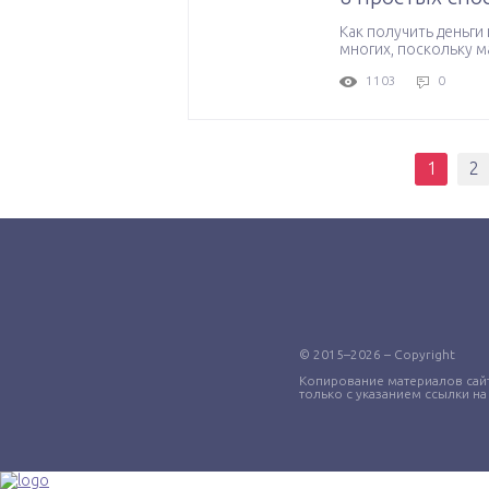
Как получить деньги
многих, поскольку ма
1103
0
1
2
© 2015–2026 – Copyright
Копирование материалов сай
только с указанием ссылки на