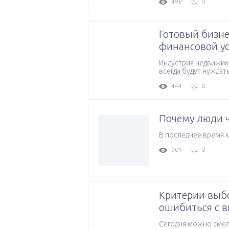
498
0
Готовый бизне
финансовой у
Индустрия недвижимо
всегда будут нуждать
444
0
Почему люди ч
В последнее время 
901
0
Критерии выбо
ошибиться с 
Сегодня можно смел