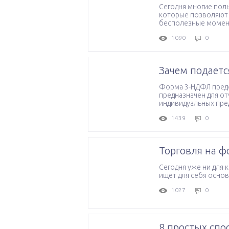
Сегодня многие поль
которые позволяют 
бесполезные моменты
1090
0
Зачем подает
Форма 3-НДФЛ предс
предназначен для отч
индивидуальных пре
1439
0
Торговля на фо
Сегодня уже ни для 
ищет для себя основ
1027
0
8 простых спо