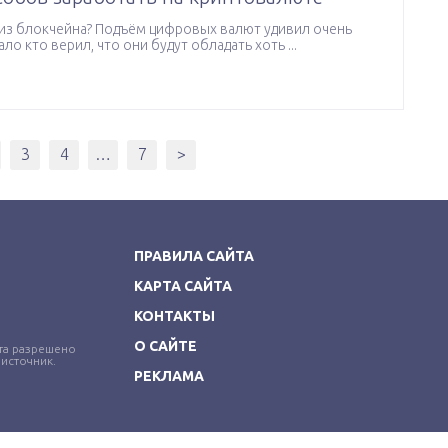
 из блокчейна? Подъём цифровых валют удивил очень
ло кто верил, что они будут обладать хоть ...
3
4
…
7
>
ПРАВИЛА САЙТА
КАРТА САЙТА
КОНТАКТЫ
О САЙТЕ
та разрешено
 источник.
РЕКЛАМА