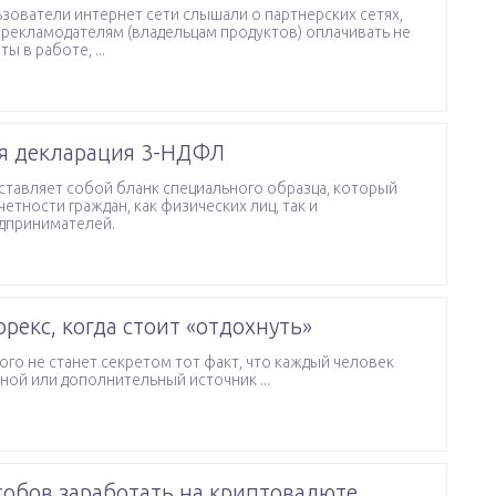
зователи интернет сети слышали о партнерских сетях,
рекламодателям (владельцам продуктов) оплачивать не
 в работе, ...
ся декларация 3-НДФЛ
тавляет собой бланк специального образца, который
етности граждан, как физических лиц, так и
дпринимателей.
рекс, когда стоит «отдохнуть»
кого не станет секретом тот факт, что каждый человек
ной или дополнительный источник ...
собов заработать на криптовалюте