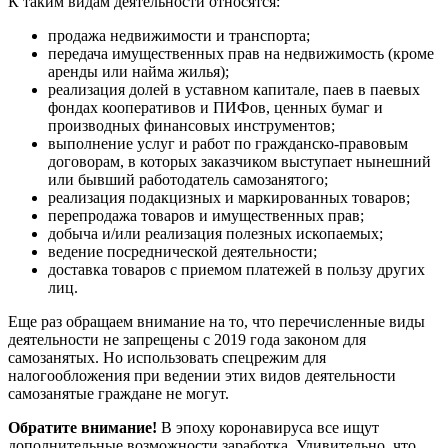
К таким видам деятельности относятся:
продажа недвижимости и транспорта;
передача имущественных прав на недвижимость (кроме
аренды или найма жилья);
реализация долей в уставном капитале, паев в паевых
фондах кооперативов и ПИФов, ценных бумаг и
производных финансовых инструментов;
выполнение услуг и работ по гражданско-правовым
договорам, в которых заказчиком выступает нынешний
или бывший работодатель самозанятого;
реализация подакцизных и маркированных товаров;
перепродажа товаров и имущественных прав;
добыча и/или реализация полезных ископаемых;
ведение посреднической деятельности;
доставка товаров с приемом платежей в пользу других
лиц.
Еще раз обращаем внимание на то, что перечисленные виды
деятельности не запрещены с 2019 года законом для
самозанятых. Но использовать спецрежим для
налогообложения при ведении этих видов деятельности
самозанятые граждане не могут.
Обратите внимание!
В эпоху коронавируса все ищут
дополнительные возможности заработка. Удивительно, что