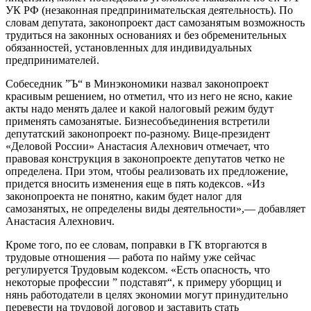
УК РФ (незаконная предпринимательская деятельность). По
словам депутата, законопроект даст самозанятым возможность
трудиться на законных основаниях и без обременительных
обязанностей, установленных для индивидуальных
предпринимателей.
Собеседник ”Ъ“ в Минэкономики назвал законопроект
красивым решением, но отметил, что из него не ясно, какие
акты надо менять далее и какой налоговый режим будут
применять самозанятые. Бизнесобъединения встретили
депутатский законопроект по-разному. Вице-президент
«Деловой России» Анастасия Алехнович отмечает, что
правовая конструкция в законопроекте депутатов четко не
определена. При этом, чтобы реализовать их предложение,
придется вносить изменения еще в пять кодексов. «Из
законопроекта не понятно, каким будет налог для
самозанятых, не определены виды деятельности»,— добавляет
Анастасия Алехнович.
Кроме того, по ее словам, поправки в ГК вторгаются в
трудовые отношения — работа по найму уже сейчас
регулируется Трудовым кодексом. «Есть опасность, что
некоторые профессии ” подставят“, к примеру уборщиц и
нянь работодатели в целях экономии могут принудительно
перевести на трудовой договор и заставить стать