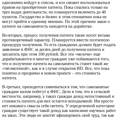
однозначно войдут в список, и кто сможет воспользоваться
правом на приобретение патента. Пока сошлись только на
трех видах деятельности, но планируется включить до 40
пунктов. Государство и бизнес в этом отношении пока не
могут прийти к единому мнению. По этой причине закон о
патенте на самозанятость находится на доработке.
Во-вторых, процесс получения патента также носит весьма
противоречивый характер. Планируется ввести поэтапную
процедуру получения. То есть гражданин должен будет подать
заявление в ФНС за десять дней до получения патента и
заплатить при этом 100 рублей. Все эти «мелочи» еще
дорабатываются и многие граждане уже побаиваются того,
что и получение патента на самозанятость станет такой же
«тягомотиной», как и в случае открытия ИП. Все, что пока
понятно и прозрачно в новом проекте – это стоимость
патента.
В-третьих, приходится сомневаться в том, что самозанятые
граждане валом побегут в ФНС. Дело в том, что в сельской
местности, например, у таких граждан доход непостоянный и
стоимость патента для них остается неподъемной. Им просто
нет никакого смысла себя светить. У определенной категории
граждан существует такой доход как написание научных работ
на заказ. Эти люди не захотят афишировать свой труд, так как