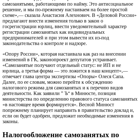
самозанятыми, работающими по найму. Это антисоциальное
решение, и мы по-прежнему настаиваем на более простой
схеме»,— сказала Анастасия Алехнович. В «Деловой России»
предлагают внести изменения только в закон о
госрегистрации юрлиц, ввести уведомительный характер
регистрации самозанятых как индивидуальных
предпринимателей и при этом вывести их из-под
законодательства о контроле и надзоре.
«Опору России», которая настаивала как раз на внесении
изменений в ГК, законопроект депутатов устраивает.
«Самозанятые получают отдельный статус: не ИП и не
юрлица, а третья форма — это ложится в наш концепт»,—
отмечает глава центра экспертизы «Опоры» Олеся Сапа.
Далее, по ее словам, можно перейти к обсуждению
налогового режима для самозанятых и к перечню видов
деятельности. Как заявили ” Ъ“ в Минюсте, позиция
министерства по определению правового статуса самозанятых
«в настоящее время формируется». Весной Минюст
попрежнему планирует направить в правительство доклад и,
если он будет одобрен, предложит необходимые изменения в
законы.
Налогообложение самозанятых по