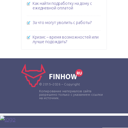
Как найти подработку на дому с
ежедневной оплатой
За что могут уволить с работы?
Кризис – время возможностей или
лучше подождать?
© 2015–2026 – Copyright
Копирование материалов сайта
разрешено только с указанием ссылки
на источник.