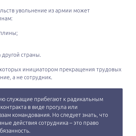
льств увольнение из армии может
инам:
плины;
 другой страны.
ри которых инициатором прекращения трудовых
ие, а не сотрудник.
тую служащие прибегают к радикальным
контракта в виде прогула или
зам командования. Но следует знать, что
вные действия сотрудника – это право
обязанность.