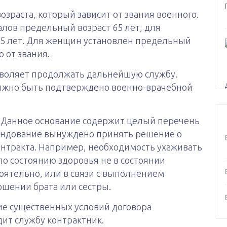
зраста, который зависит от звания военного.
алов предельный возраст 65 лет, для
55 лет. Для женщин установлен предельный
о от звания.
зволяет продолжать дальнейшую службу.
лжно быть подтверждено военно-врачебной
 Данное основание содержит целый перечень
андование вынуждено принять решение о
нтракта. Например, необходимость ухаживать
по состоянию здоровья не в состоянии
тоятельно, или в связи с выполнением
ошении брата или сестры.
е существенных условий договора
ит службу контрактник.