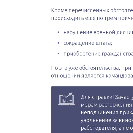
Кроме перечисленных обстояте
происходить еще по трем прич
нарушение военной дисци
сокращение штата;
приобретение гражданства
Но это уже обстоятельства, п
отношений является командован
Для справки! Зачас
мерам расторжения 
неподчинения прика
увольнение за вино
работодателя, а не 