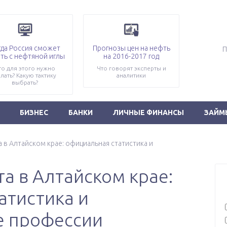
гда Россия сможет
Прогнозы цен на нефть
ть с нефтяной иглы
на 2016-2017 год
то для этого нужно
Что говорят эксперты и
лать? Какую тактику
аналитики
выбрать?
БИЗНЕС
БАНКИ
ЛИЧНЫЕ ФИНАНСЫ
ЗАЙМ
а в Алтайском крае: официальная статистика и
а в Алтайском крае:
атистика и
е профессии