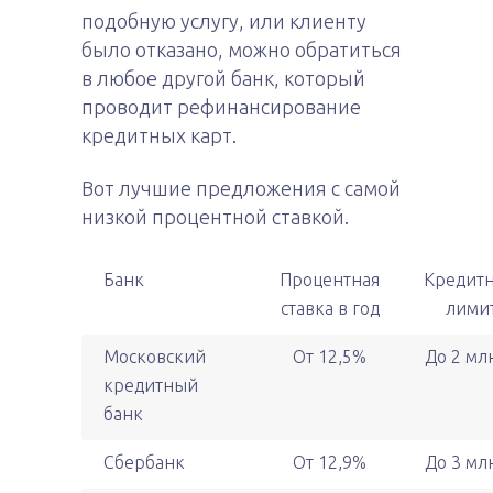
подобную услугу, или клиенту
было отказано, можно обратиться
в любое другой банк, который
проводит рефинансирование
кредитных карт.
Вот лучшие предложения с самой
низкой процентной ставкой.
Банк
Процентная
Кредит
ставка в год
лими
Московский
От 12,5%
До 2 млн
кредитный
банк
Сбербанк
От 12,9%
До 3 млн