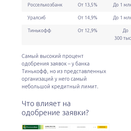
Россельхозбанк
От 13,5%
До 1 млн
Уралсиб
От 14,9%
До 1 млн
Тинькофф
От 12,9%
До
300 тыс
Самый высокий процент
одобрения заявок – у банка
Тинькофф, но из представленных
организаций у него самый
небольшой кредитный лимит.
Что влияет на
одобрение заявки?