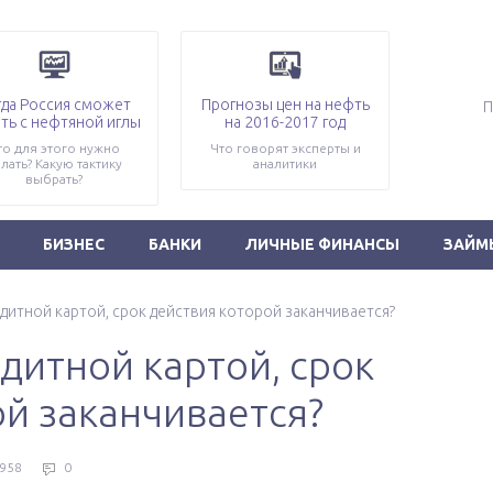
гда Россия сможет
Прогнозы цен на нефть
ть с нефтяной иглы
на 2016-2017 год
то для этого нужно
Что говорят эксперты и
лать? Какую тактику
аналитики
выбрать?
БИЗНЕС
БАНКИ
ЛИЧНЫЕ ФИНАНСЫ
ЗАЙМ
едитной картой, срок действия которой заканчивается?
едитной картой, срок
й заканчивается?
958
0